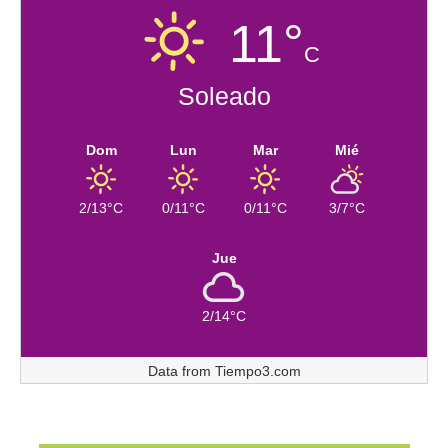
11°
C
Soleado
Dom
Lun
Mar
Mié
2/13°C
0/11°C
0/11°C
3/7°C
Jue
2/14°C
Data from
Tiempo3.com