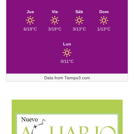
Jue
Vie
Sáb
Dom
6/19°C
3/19°C
3/13°C
1/13°C
Lun
0/11°C
Data from
Tiempo3.com