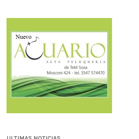
Córdoba fortalece la prevención y
Córdoba fortalece la trans
respuesta ante el...
tributaria con estánda
internacionales...
07/08/2026
07/08/2026
ULTIMAS NOTICIAS