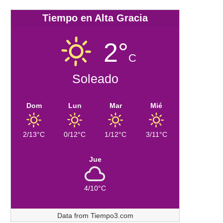
Tiempo en Alta Gracia
2°
C
Soleado
Dom
Lun
Mar
Mié
2/13°C
0/12°C
1/12°C
3/11°C
Jue
4/10°C
Data from
Tiempo3.com