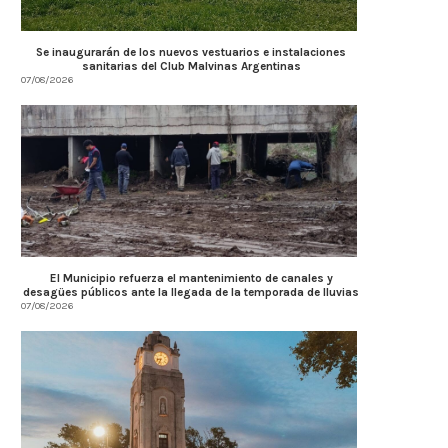
Se inaugurarán de los nuevos vestuarios e instalaciones
sanitarias del Club Malvinas Argentinas
07/08/2026
El Municipio refuerza el mantenimiento de canales y
desagües públicos ante la llegada de la temporada de lluvias
07/08/2026
Córdoba fortalece la prevención y
Córdoba fortalece la trans
respuesta ante el...
tributaria con estánda
internacionales...
07/08/2026
07/08/2026