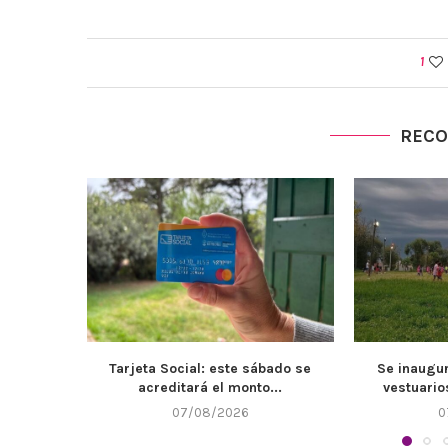
1
REC
bado se
Se inaugurarán de los nuevos
El Muni
...
vestuarios e instalaciones...
mantenimie
07/08/2026
0