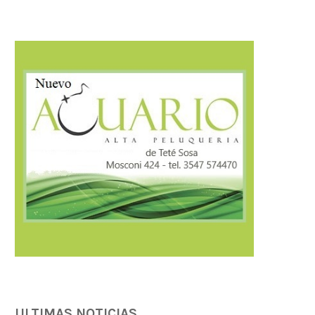
Córdoba fortalece la prevención y
Córdoba fortalece la trans
respuesta ante el...
tributaria con estánda
internacionales...
07/08/2026
07/08/2026
ULTIMAS NOTICIAS