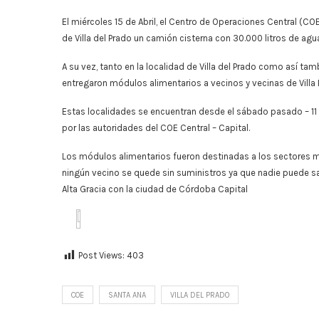
El miércoles 15 de Abril, el Centro de Operaciones Central (CO
de Villa del Prado un camión cisterna con 30.000 litros de agu
A su vez, tanto en la localidad de Villa del Prado como así t
entregaron módulos alimentarios a vecinos y vecinas de Villa P
Estas localidades se encuentran desde el sábado pasado – 11 d
por las autoridades del COE Central – Capital.
Los módulos alimentarios fueron destinadas a los sectores 
ningún vecino se quede sin suministros ya que nadie puede sal
Alta Gracia con la ciudad de Córdoba Capital
Post Views:
403
COE
SANTA ANA
VILLA DEL PRADO