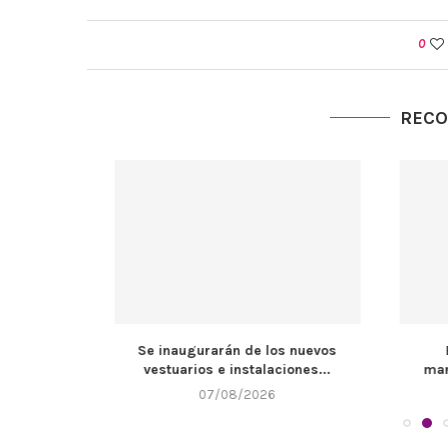
0
REC
bado se
Se inaugurarán de los nuevos
El Muni
...
vestuarios e instalaciones...
mantenimie
07/08/2026
0