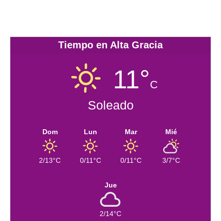
Tiempo en Alta Gracia
11°
C
Soleado
Dom
Lun
Mar
Mié
2/13°C
0/11°C
0/11°C
3/7°C
Jue
2/14°C