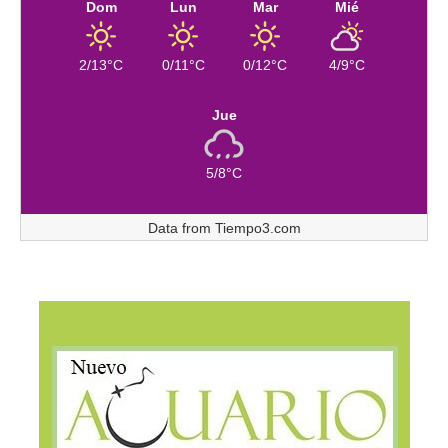
Dom
Lun
Mar
Mié
2/13°C
0/11°C
0/12°C
4/9°C
Jue
5/8°C
Data from
Tiempo3.com