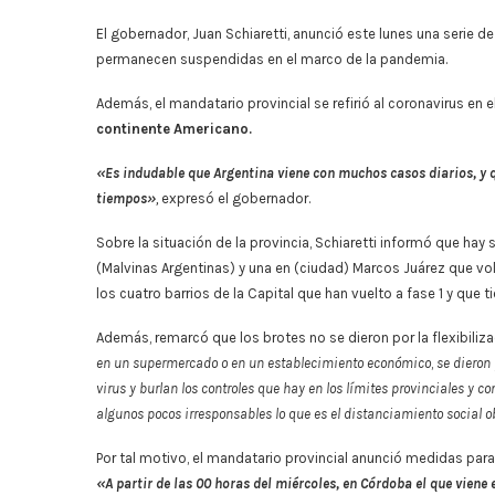
El gobernador, Juan Schiaretti, anunció este lunes una serie d
permanecen suspendidas en el marco de la pandemia.
Además, el mandatario provincial se refirió al coronavirus en e
continente Americano.
«Es indudable que Argentina viene con muchos casos diarios, y
tiempos»
,
expresó el gobernador.
Sobre la situación de la provincia, Schiaretti informó que hay
(Malvinas Argentinas) y una en (ciudad) Marcos Juárez que vol
los cuatro barrios de la Capital que han vuelto a fase 1 y que t
Además, remarcó que los brotes no se dieron por la flexibiliz
en un supermercado o en un establecimiento económico
,
se dieron 
virus y burlan los controles que hay en los límites provinciales y c
algunos pocos irresponsables lo que es el distanciamiento social o
Por tal motivo, el mandatario provincial anunció medidas par
«A partir de las 00 horas del miércoles, en Córdoba el que viene