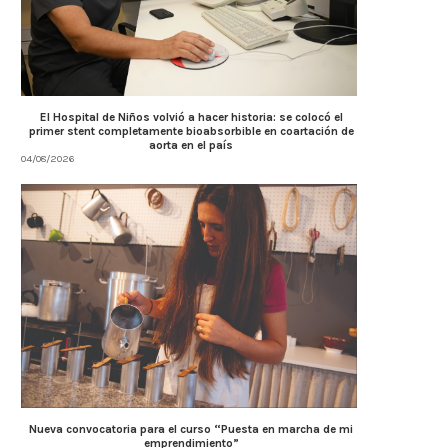
El Hospital de Niños volvió a hacer historia: se colocó el
primer stent completamente bioabsorbible en coartación de
aorta en el país
04/08/2026
Nueva convocatoria para el curso “Puesta en marcha de mi
emprendimiento”