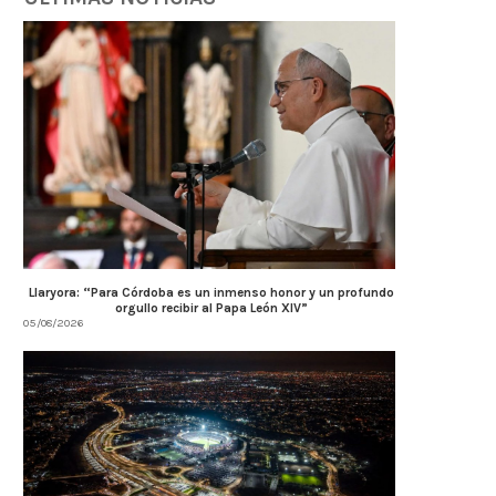
AMBIENTE: ÚLTIMOS DÍAS PARA
Llaryora anunció una inver
Llaryora: “Para Córdoba es un inmenso honor y un profundo
CONCLUIR TAREAS DE PODA
$3.500 millones para.
orgullo recibir al Papa León XIV”
05/08/2026
04/08/2026
04/08/2026