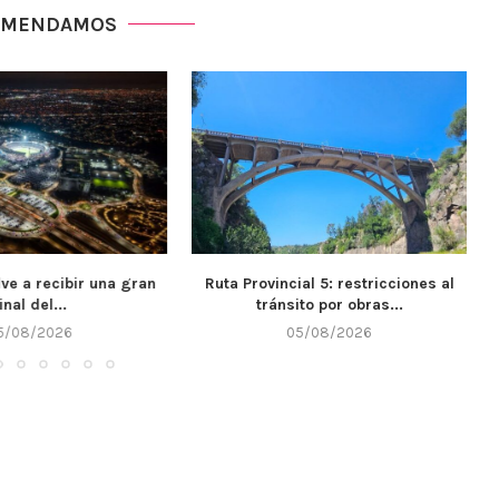
OMENDAMOS
ial 5: restricciones al
El IPET 132 de Alta Gracia recibió
ito por obras...
$7...
5/08/2026
05/08/2026