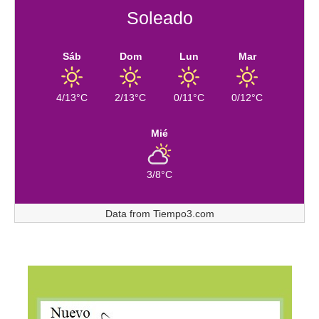
Soleado
Sáb
Dom
Lun
Mar
4/13°C
2/13°C
0/11°C
0/12°C
Mié
3/8°C
Data from
Tiempo3.com