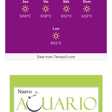
Jue
Vie
Sáb
Dom
5/18°C
3/18°C
3/12°C
1/13°C
Lun
0/11°C
Data from
Tiempo3.com