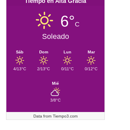
Tiempo en Alta Gracia
6°
C
Soleado
Sáb
Dom
Lun
Mar
4/13°C
2/13°C
0/11°C
0/12°C
Mié
3/8°C
Data from
Tiempo3.com