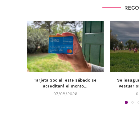
REC
bado se
Se inaugurarán de los nuevos
El Muni
...
vestuarios e instalaciones...
mantenimie
07/08/2026
0