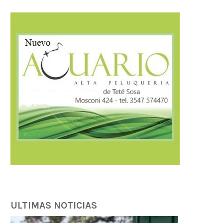
Córdoba fortalece la prevención y
Córdoba fortalece la trans
respuesta ante el...
tributaria con estánda
internacionales...
07/08/2026
07/08/2026
ULTIMAS NOTICIAS