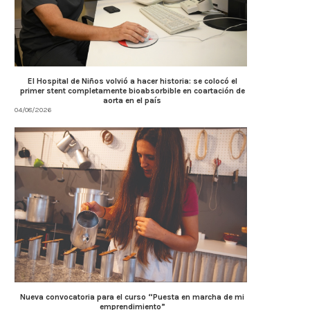
El Hospital de Niños volvió a hacer historia: se colocó el
primer stent completamente bioabsorbible en coartación de
aorta en el país
04/08/2026
Nueva convocatoria para el curso “Puesta en marcha de mi
emprendimiento”