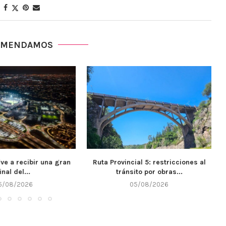
OMENDAMOS
ial 5: restricciones al
El IPET 132 de Alta Gracia recibió
ito por obras...
$7...
5/08/2026
05/08/2026