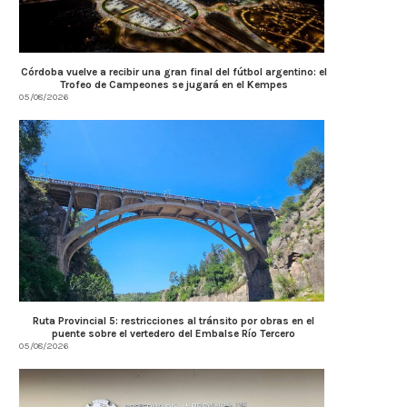
Córdoba vuelve a recibir una gran final del fútbol argentino: el
Trofeo de Campeones se jugará en el Kempes
05/08/2026
AMBIENTE: ÚLTIMOS DÍAS PARA
Llaryora anunció una inver
CONCLUIR TAREAS DE PODA
$3.500 millones para.
Ruta Provincial 5: restricciones al tránsito por obras en el
04/08/2026
04/08/2026
puente sobre el vertedero del Embalse Río Tercero
05/08/2026