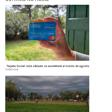
Córdoba fortalece la prevención y
Córdoba fortalece la trans
Tarjeta Social: este sábado se acreditará el monto de agosto
respuesta ante el...
tributaria con estánda
07/08/2026
internacionales...
07/08/2026
07/08/2026