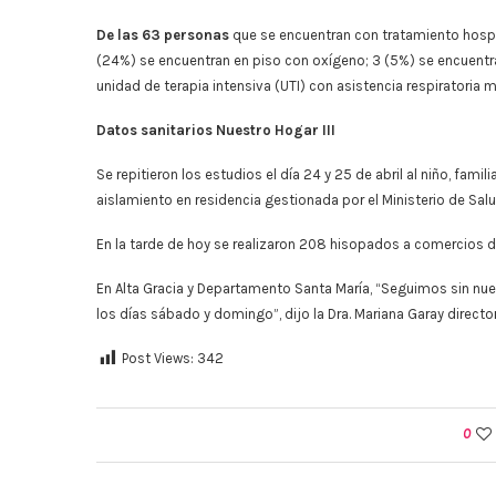
De las 63 personas
que se encuentran con tratamiento hospit
(24%) se encuentran en piso con oxígeno; 3 (5%) se encuentra
unidad de terapia intensiva (UTI) con asistencia respiratoria
Datos sanitarios Nuestro Hogar III
Se repitieron los estudios el día 24 y 25 de abril al niño, fami
aislamiento en residencia gestionada por el Ministerio de Sal
En la tarde de hoy se realizaron 208 hisopados a comercios de 
En Alta Gracia y Departamento Santa María, “Seguimos sin n
los días sábado y domingo”, dijo la Dra. Mariana Garay directora 
Post Views:
342
0