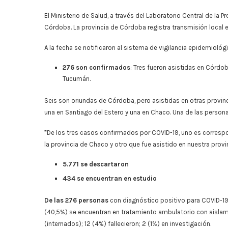
El Ministerio de Salud, a través del Laboratorio Central de la 
Córdoba. La provincia de Córdoba registra transmisión local 
A la fecha se notificaron al sistema de vigilancia epidemiológi
276 son confirmados
: Tres fueron asistidas en Córdob
Tucumán.
Seis son oriundas de Córdoba, pero asistidas en otras provinc
una en Santiago del Estero y una en Chaco. Una de las personas
*De los tres casos confirmados por COVID-19, uno es corresp
la provincia de Chaco y otro que fue asistido en nuestra provi
5.771 se descartaron
434 se encuentran en estudio
De las 276 personas
con diagnóstico positivo para COVID-19 e
(40,5%) se encuentran en tratamiento ambulatorio con aislami
(internados); 12 (4%) fallecieron; 2 (1%) en investigación.