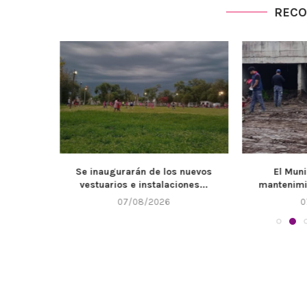
REC
bado se
Se inaugurarán de los nuevos
El Muni
...
vestuarios e instalaciones...
mantenimie
07/08/2026
0