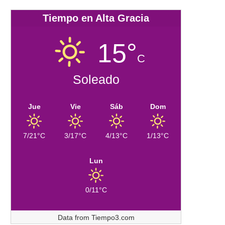
Tiempo en Alta Gracia
15°
C
Soleado
Jue
Vie
Sáb
Dom
7/21°C
3/17°C
4/13°C
1/13°C
Lun
0/11°C
Data from
Tiempo3.com