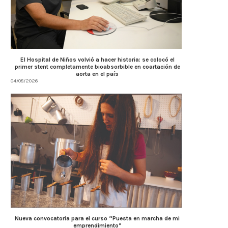
El Hospital de Niños volvió a hacer historia: se colocó el
primer stent completamente bioabsorbible en coartación de
aorta en el país
04/08/2026
Nueva convocatoria para el curso “Puesta en marcha de mi
emprendimiento”