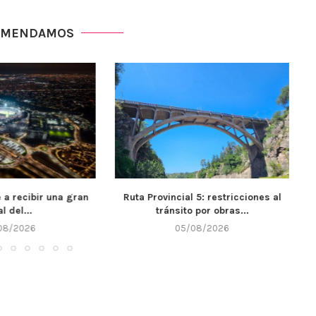
OMENDAMOS
ial 5: restricciones al
El IPET 132 de Alta Gracia recibió
ito por obras...
$7...
5/08/2026
05/08/2026