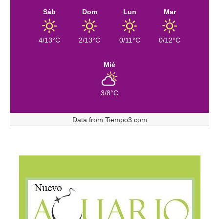
Sáb
Dom
Lun
Mar
4/13°C
2/13°C
0/11°C
0/12°C
Mié
3/8°C
Data from
Tiempo3.com