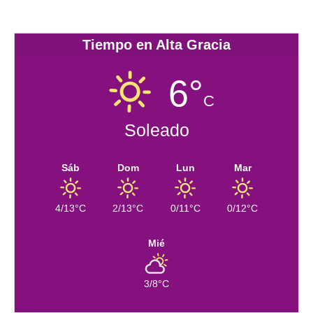
Tiempo en Alta Gracia
6°
C
Soleado
Sáb
Dom
Lun
Mar
4/13°C
2/13°C
0/11°C
0/12°C
Mié
3/8°C