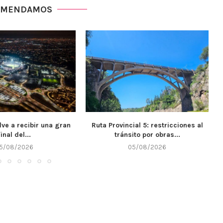
OMENDAMOS
ial 5: restricciones al
El IPET 132 de Alta Gracia recibió
ito por obras...
$7...
5/08/2026
05/08/2026