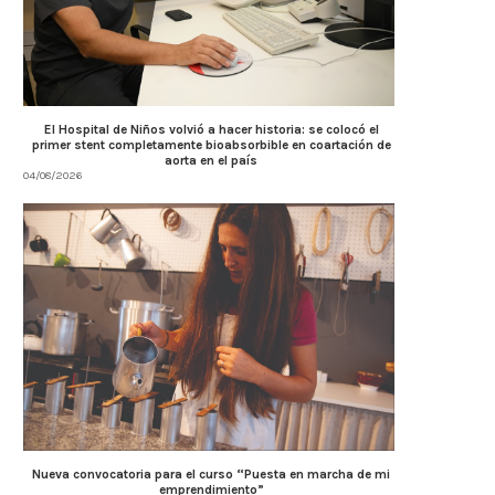
El Hospital de Niños volvió a hacer historia: se colocó el
primer stent completamente bioabsorbible en coartación de
aorta en el país
04/08/2026
Nueva convocatoria para el curso “Puesta en marcha de mi
emprendimiento”