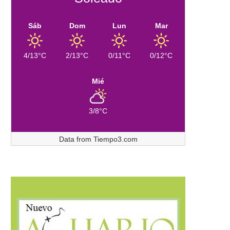
Sáb
Dom
Lun
Mar
4/13°C
2/13°C
0/11°C
0/12°C
Mié
3/8°C
Data from
Tiempo3.com