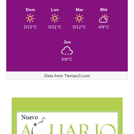
Dom
Lun
Mar
Mié
2/13°C
0/11°C
0/12°C
4/9°C
Jue
5/8°C
Data from
Tiempo3.com