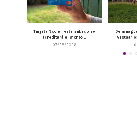
bado se
Se inaugurarán de los nuevos
El Muni
...
vestuarios e instalaciones...
mantenimie
07/08/2026
0