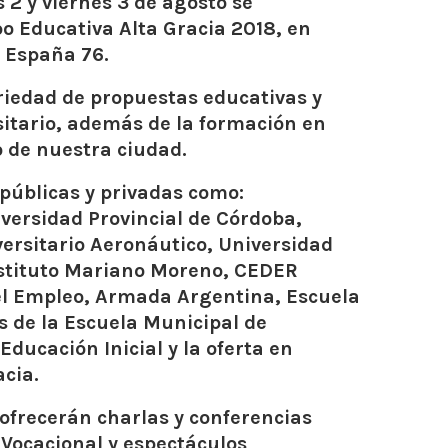
 2 y viernes 3 de agosto se
po Educativa Alta Gracia 2018, en
e España 76.
riedad de propuestas educativas y
rsitario, además de la formación en
o de nuestra ciudad.
 públicas y privadas como:
versidad Provincial de Córdoba,
versitario Aeronáutico, Universidad
Instituto Mariano Moreno, CEDER
el Empleo, Armada Argentina, Escuela
ás de la Escuela Municipal de
ducación Inicial y la oferta en
acia.
ofrecerán charlas y conferencias
 Vocacional y espectáculos