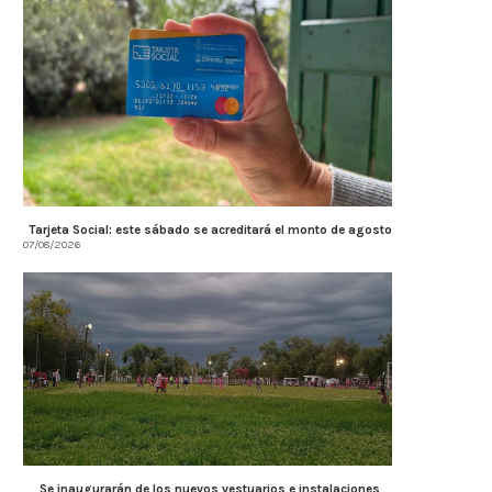
Córdoba fortalece la prevención y
Córdoba fortalece la trans
respuesta ante el...
tributaria con estánda
internacionales...
07/08/2026
07/08/2026
Tarjeta Social: este sábado se acreditará el monto de agosto
07/08/2026
Se inaugurarán de los nuevos vestuarios e instalaciones