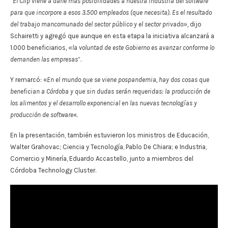
“
El Clip viene a darle más posibilidades a nuestra industria del software
para que incorpore a esos 3.500 empleados (que necesita). Es el resultado
del trabajo mancomunado del sector público y el sector privado»,
dijo
Schairetti y agregó que aunque en esta etapa la iniciativa alcanzará a
1.000 beneficiarios
, «la voluntad de este Gobierno es avanzar conforme lo
demanden las empresas
”.
Y remarcó: «
En el mundo que se viene pospandemia, hay dos cosas que
benefician a Córdoba y que sin dudas serán requeridas: la producción de
los alimentos y el desarrollo exponencial en las nuevas tecnologías y
producción de software
«.
En la presentación, también estuvieron los ministros de Educación,
Walter Grahovac; Ciencia y Tecnología, Pablo De Chiara; e Industria,
Comercio y Minería, Eduardo Accastello, junto a miembros del
Córdoba Technology Cluster.