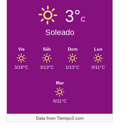
3°
C
Soleado
Vie
Sáb
Dom
Lun
3/18°C
3/13°C
1/13°C
0/11°C
Mar
0/11°C
Data from
Tiempo3.com