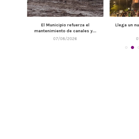
bado se
El Municipio refuerza el
Llega un n
...
mantenimiento de canales y...
07/08/2026
0