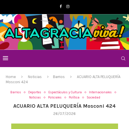
Home
Noticias
Barrios
ACUARIO ALTA PELUQUERÍA
Mosconi 424
Barrios
Deportes
Espectáculos y Cultura
Internacionales
Noticias
Policiales
Política
Sociedad
ACUARIO ALTA PELUQUERÍA Mosconi 424
26/07/2026