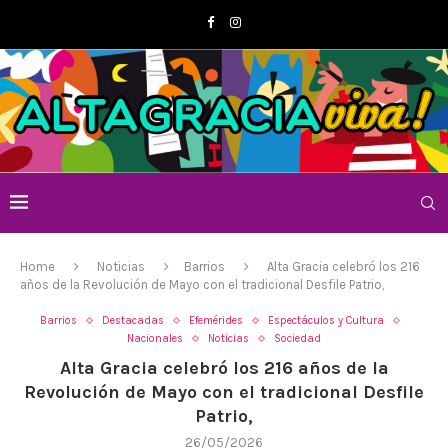
Home
Noticias
Barrios
Alta Gracia celebró los 216
años de la Revolución de Mayo con el tradicional Desfile Patrio,
Barrios
Destacadas
Efemérides
Espectáculos y Cultura
Nacionales
Noticias
Sociedad
Alta Gracia celebró los 216 años de la
Revolución de Mayo con el tradicional Desfile
Patrio,
26/05/2026