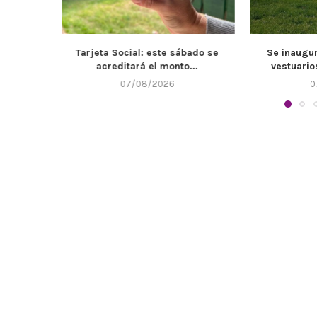
bado se
Se inaugurarán de los nuevos
El Muni
...
vestuarios e instalaciones...
mantenimie
07/08/2026
0