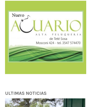
Córdoba fortalece la prevención y
Córdoba fortalece la trans
respuesta ante el...
tributaria con estánda
internacionales...
07/08/2026
07/08/2026
ULTIMAS NOTICIAS