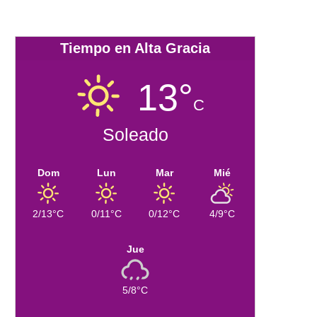
Tiempo en Alta Gracia
13°
C
Soleado
Dom
Lun
Mar
Mié
2/13°C
0/11°C
0/12°C
4/9°C
Jue
5/8°C