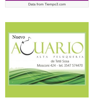
Data from
Tiempo3.com
Córdoba fortalece la prevención y
Córdoba fortalece la trans
respuesta ante el...
tributaria con estánda
internacionales...
07/08/2026
07/08/2026