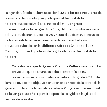
La Agencia Córdoba Cultura seleccionó
42 Bibliotecas Populares
de
la Provincia de Córdoba para participar del
Festival de la
Palabra
que se realizará en el marco del
VIII Congreso
Internacional de la Lengua Española,
del cual Córdoba será sede
del 27 al 30 de marzo. Desde el 20 y hasta el 30 de marzo, inclusive,
todas las entidades seleccionadas estarán presentado sus
proyectos culturales en la
Biblioteca Córdoba
(27 de abril 395,
Fachada
Córdoba), formando parte así de la grilla oficial del
Festival de la
de
Palabra
.
la
Biblioteca
Cabe destacar que la
Agencia Córdoba Cultura
seleccionó los
Córdoba
proyectos que se enumeran debajo, entre más de 150
presentados en la convocatoria abierta a lo largo de 2018. Este
llamado tuvo como objetivo alentar en cada rincón de la provincia la
generación de actividades relacionadas al
Congreso Internacional
de la Lengua Española
, para incorporar las elegidas a la grilla del
Festival de la Palabra.