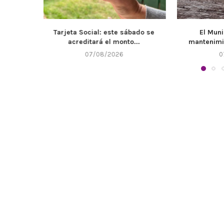
bado se
El Municipio refuerza el
Llega un n
...
mantenimiento de canales y...
07/08/2026
0