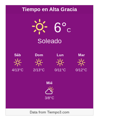
Tiempo en Alta Gracia
6°
C
Soleado
Sáb
Dom
Lun
Mar
4/13°C
2/13°C
0/11°C
0/12°C
Mié
3/8°C
Data from
Tiempo3.com