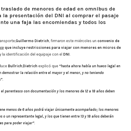
l traslado de menores de edad en omnibus de
a la presentación del DNI al comprar el pasaje
iante una faja las encomiendas y todos los
ransporte,
Guillermo Dietrich
, firmaron este miércoles un
convenio de
ico
que incluye restricciones para viajar con menores en micros de
y la identificación del equipaje con el
DNI
.
nduce
Bullrich
,
Dietrich
explicó que
“hasta ahora había un hueco legal en
 demostrar la relación entre el mayor y el menor, y no teniendo
s”
.
r el parentesco con documentación y los menores de 12 a 18 años deben
 tiene menos de 6 años podrá viajar únicamente acompañado; los menores
 o un representante legal, y los que tienen entre 13 y 18 años deberán
es para poder viajar”
.