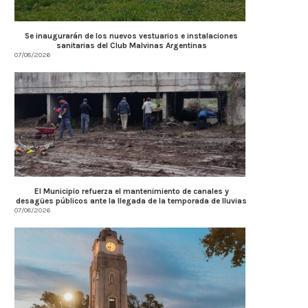
Se inaugurarán de los nuevos vestuarios e instalaciones
Córdoba fortalece la transparencia
Farmacias de Turno en Alta
sanitarias del Club Malvinas Argentinas
07/08/2026
tributaria con estándares
07/08/2026
internacionales...
07/08/2026
El Municipio refuerza el mantenimiento de canales y
desagües públicos ante la llegada de la temporada de lluvias
07/08/2026