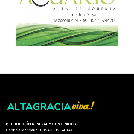
PRODUCCIÓN GENERAL Y CONTENIDOS
Gabriela Monqaut - 03547 – 15640465