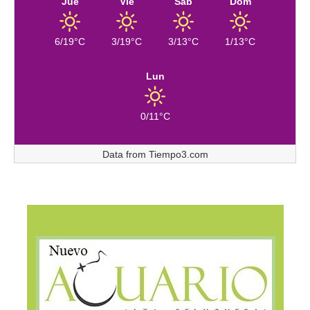
Jue
Vie
Sáb
Dom
6/19°C
3/19°C
3/13°C
1/13°C
Lun
0/11°C
Data from
Tiempo3.com