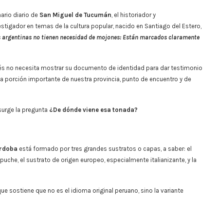
nario diario de
San Miguel de Tucumán
, el historiador y
nvestigador en temas de la cultura popular, nacido en Santiago del Estero,
as argentinas no tienen necesidad de mojones: Están marcados claramente
s no necesita mostrar su documento de identidad para dar testimonio
na porción importante de nuestra provincia, punto de encuentro y de
surge la pregunta
¿De dónde viene esa tonada?
órdoba
está formado por tres grandes sustratos o capas, a saber: el
uche, el sustrato de origen europeo, especialmente italianizante, y la
ue sostiene que no es el idioma original peruano, sino la variante