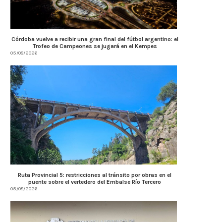
Córdoba vuelve a recibir una gran final del fútbol argentino: el
Trofeo de Campeones se jugará en el Kempes
05/08/2026
AMBIENTE: ÚLTIMOS DÍAS PARA
Llaryora anunció una inver
CONCLUIR TAREAS DE PODA
$3.500 millones para.
04/08/2026
04/08/2026
Ruta Provincial 5: restricciones al tránsito por obras en el
puente sobre el vertedero del Embalse Río Tercero
05/08/2026