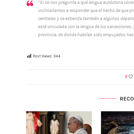
“
Si se nos pregunta a qué lengua autóctona corr
inclinaríamos a responder que el hecho de que pr
centrales y se extienda también a algunos depart
está vinculada con la lengua de los sanavirones, 
provincia, de donde habrían sido empujados haci
Post Views:
344
0
REC