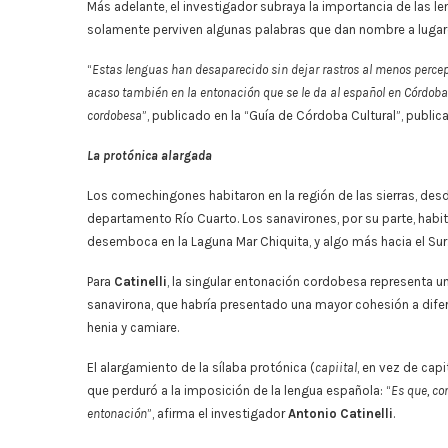
Más adelante, el investigador subraya la importancia de las 
solamente perviven algunas palabras que dan nombre a lugares 
“
Estas lenguas han desaparecido sin dejar rastros al menos percepti
acaso también en la entonación que se le da al español en Córdoba
cordobesa
”, publicado en la “Guía de Córdoba Cultural”, publi
La protónica alargada
Los comechingones habitaron en la región de las sierras, desd
departamento Río Cuarto. Los sanavirones, por su parte, habitar
desemboca en la Laguna Mar Chiquita, y algo más hacia el Sur
Para
Catinelli
, la singular entonación cordobesa representa u
sanavirona, que habría presentado una mayor cohesión a difer
henia y camiare.
El alargamiento de la sílaba protónica (
capiital
, en vez de capi
que perduró a la imposición de la lengua española: “
Es que, co
entonación
”, afirma el investigador
Antonio Catinelli
.