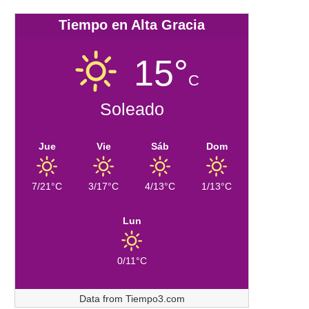
Tiempo en Alta Gracia
15°
C
Soleado
Jue
Vie
Sáb
Dom
7/21°C
3/17°C
4/13°C
1/13°C
Lun
0/11°C
Data from
Tiempo3.com