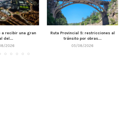
ial 5: restricciones al
El IPET 132 de Alta Gracia recibió
ito por obras...
$7...
5/08/2026
05/08/2026