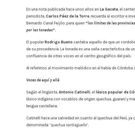
En una nota publicada hace unos años en
La Gaceta
, el cente
periodista,
Carlos Páez de la Torre
, recuerda al escritor e i
Bernardo Canal Feijóo, para quien
“
los límites de las provinci
por las tonadas
”.
El popular
Rodrigo Bueno
cantaba aquello de que un cordobé
de su procedencia. La tonada es una seña característica de u
confluencia de otras voces en el centro geográfico del país.
Al referirnos al movimiento melódico en el habla de Córdoba 
Voces de aquí y allá
Según el lingüista,
Antonio Catinelli
, el
léxico popular de C
léxico indígena con vocablos de origen quechua, guaraní y map
lengua castellana.
Catinelli hace una salvedad en cuanto al quechua del Perú, ya q
denominada “
quechua santiagueño
”.