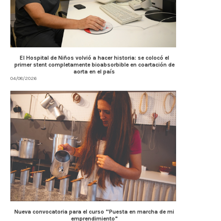
El Hospital de Niños volvió a hacer historia: se colocó el
primer stent completamente bioabsorbible en coartación de
aorta en el país
04/08/2026
Nueva convocatoria para el curso “Puesta en marcha de mi
emprendimiento”