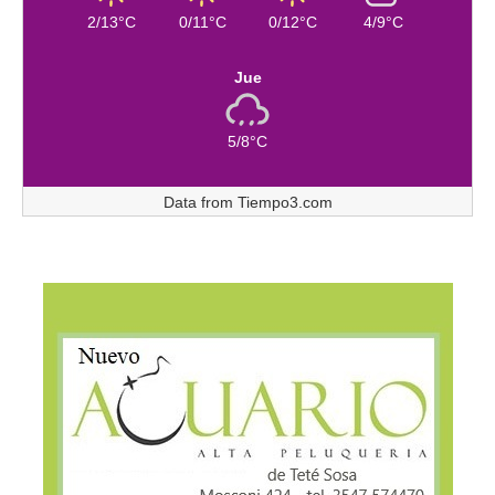
2/13°C
0/11°C
0/12°C
4/9°C
Jue
5/8°C
Data from
Tiempo3.com