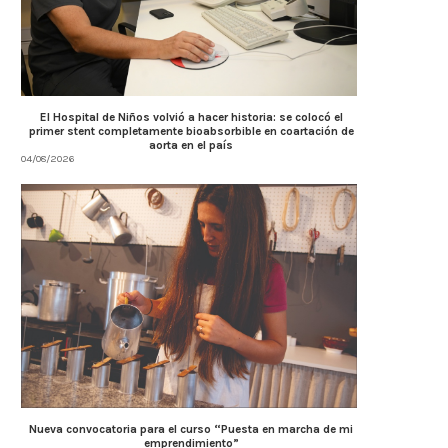
El Hospital de Niños volvió a hacer historia: se colocó el
primer stent completamente bioabsorbible en coartación de
aorta en el país
04/08/2026
Nueva convocatoria para el curso “Puesta en marcha de mi
emprendimiento”