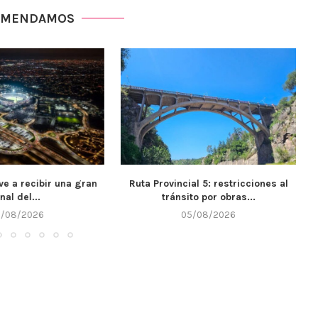
OMENDAMOS
ial 5: restricciones al
El IPET 132 de Alta Gracia recibió
ito por obras...
$7...
5/08/2026
05/08/2026