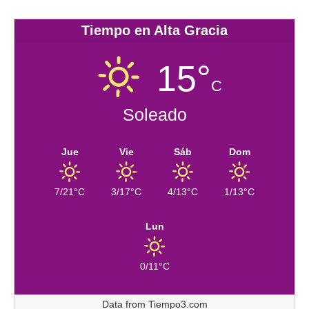
Tiempo en Alta Gracia
15°
C
Soleado
Jue
Vie
Sáb
Dom
7/21°C
3/17°C
4/13°C
1/13°C
Lun
0/11°C
Data from
Tiempo3.com