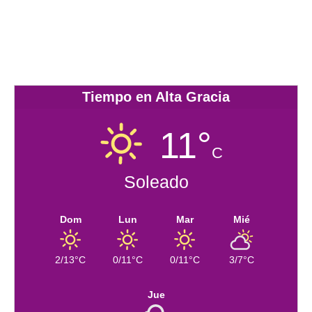
Tiempo en Alta Gracia
11°
C
Soleado
Dom
Lun
Mar
Mié
2/13°C
0/11°C
0/11°C
3/7°C
Jue