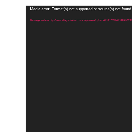
Reproductor
Media error: Format(s) not supported or source(s) not found
de
Descargar archivo: https://www.altagraciaviva.com.ar/wp-content/uploads/2018/12/VID-20181223-W
vídeo