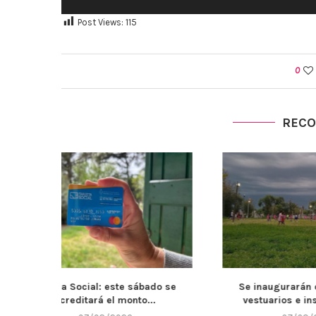
Post Views:
115
0
REC
bado se
Se inaugurarán de los nuevos
El Muni
...
vestuarios e instalaciones...
mantenimie