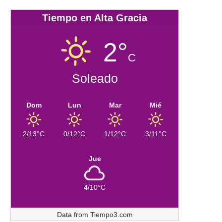
Tiempo en Alta Gracia
2°
C
Soleado
Dom
Lun
Mar
Mié
2/13°C
0/12°C
1/12°C
3/11°C
Jue
4/10°C
Data from
Tiempo3.com