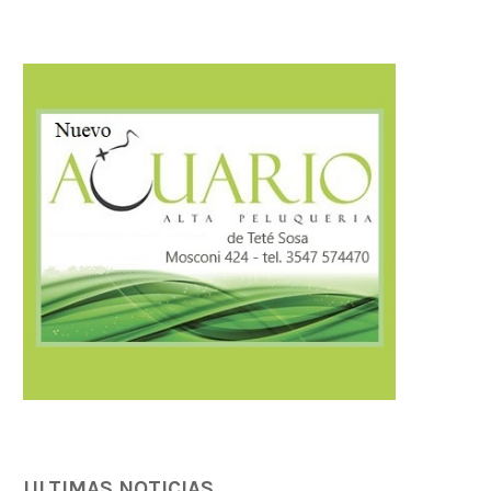
Córdoba fortalece la prevención y
Córdoba fortalece la trans
respuesta ante el...
tributaria con estánda
ULTIMAS NOTICIAS
internacionales...