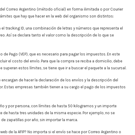
el Correo Argentino (método oficial) en forma ilimitada o por Courier
trámites que hay que hacer en la web del organismo son distintos:
a el tracking ID, una combinación de letras y números que representa el
o. Así se declara tanto el valor como la descripción de lo que se
ico de Pago (VEP), que es necesario para pagar los impuestos. En este
cluir el costo del envío. Para que la compra se reciba a domicilio, debe
superan estos límites, se tiene que ir a buscar el paquete a la sucursal.
encargan de hacer la declaración de los envíos y la descripción del
ador. Estas empresas también tienen a su cargo el pago de los impuestos
año y por persona, con límites de hasta 50 kilogramos y un importe
mite de hasta tres unidades de la misma especie. Por ejemplo, no se
de zapatillas por año, sin importar la marca.
eb de la AFIP? No importa si el envío se hace por Correo Argentino o