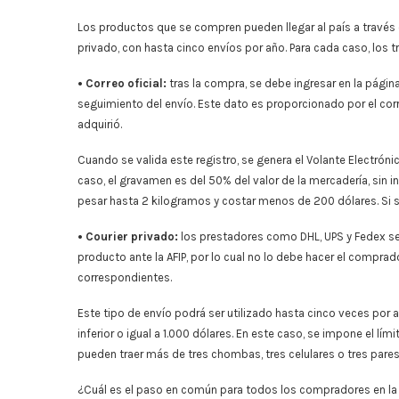
Los productos que se compren pueden llegar al país a través d
privado, con hasta cinco envíos por año. Para cada caso, los 
• Correo oficial:
tras la compra, se debe ingresar en la págin
seguimiento del envío. Este dato es proporcionado por el corre
adquirió.
Cuando se valida este registro, se genera el Volante Electrón
caso, el gravamen es del 50% del valor de la mercadería, sin in
pesar hasta 2 kilogramos y costar menos de 200 dólares. Si se 
• Courier privado:
los prestadores como DHL, UPS y Fedex se 
producto ante la AFIP, por lo cual no lo debe hacer el compr
correspondientes.
Este tipo de envío podrá ser utilizado hasta cinco veces por 
inferior o igual a 1.000 dólares. En este caso, se impone el lí
pueden traer más de tres chombas, tres celulares o tres pares 
¿Cuál es el paso en común para todos los compradores en la w