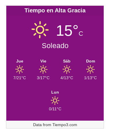
Tiempo en Alta Gracia
15°
C
Soleado
Jue
Vie
Sáb
Dom
7/21°C
3/17°C
4/13°C
1/13°C
Lun
0/11°C
Data from
Tiempo3.com