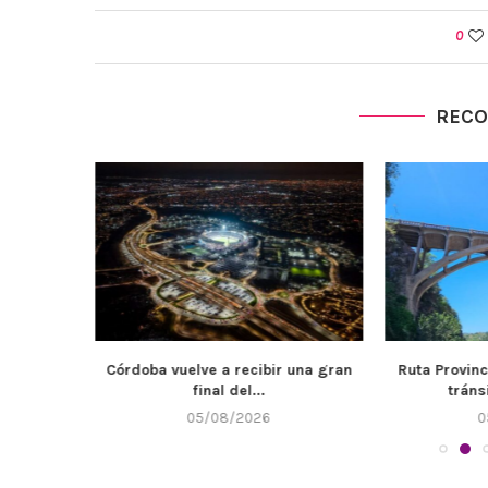
0
REC
a es un
Córdoba vuelve a recibir una gran
Ruta Provinc
.
final del...
tráns
05/08/2026
0