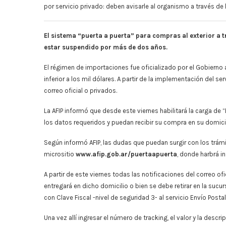
por servicio privado: deben avisarle al organismo a través de l
El sistema “puerta a puerta” para compras al exterior a tr
estar suspendido por más de dos años.
El régimen de importaciones fue oficializado por el Gobierno a 
inferior a los mil dólares. A partir de la implementación del se
correo oficial o privados.
La AFIP informó que desde este viernes habilitará la carga de
los datos requeridos y puedan recibir su compra en su domicil
Según informó AFIP, las dudas que puedan surgir con los trámi
micrositio
www.afip.gob.ar/puertaapuerta
, donde harbrá i
A partir de este viernes todas las notificaciones del correo ofi
entregará en dicho domicilio o bien se debe retirar en la sucu
con Clave Fiscal -nivel de seguridad 3- al servicio Envío Posta
Una vez allí ingresar el número de tracking, el valor y la descri