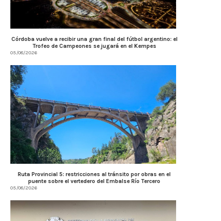
Córdoba vuelve a recibir una gran final del fútbol argentino: el
Trofeo de Campeones se jugará en el Kempes
05/08/2026
AMBIENTE: ÚLTIMOS DÍAS PARA
Llaryora anunció una inver
Ruta Provincial 5: restricciones al tránsito por obras en el
CONCLUIR TAREAS DE PODA
$3.500 millones para.
puente sobre el vertedero del Embalse Río Tercero
05/08/2026
04/08/2026
04/08/2026