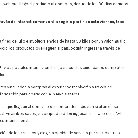
a web que llegó el producto al domicilio, dentro de los 30 días corridos.
avés de internet comenzará a regir a partir de este viernes, tras
fines de julio e involucra envíos de hasta 50 kilos por un valor igual o
rvicio, los productos que lleguen al país, podrán ingresar a través del
 “Envíos postales internacionales”, para que los ciudadanos completen
io.
tes vinculados a compras al exterior se resolverán a través del
nformación para operar con el nuevo sistema.
cial que lleguen al domicilio del comprador indicarán si el envío se
rsal. En ambos casos, el comprador debe ingresar en la web de la AFIP
les internacionales.
pción de los artículos y elegir la opción de servicio puerta a puerta o