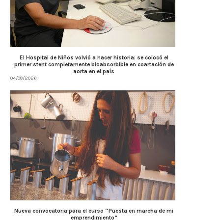
El Hospital de Niños volvió a hacer historia: se colocó el
primer stent completamente bioabsorbible en coartación de
aorta en el país
04/08/2026
Nueva convocatoria para el curso “Puesta en marcha de mi
emprendimiento”