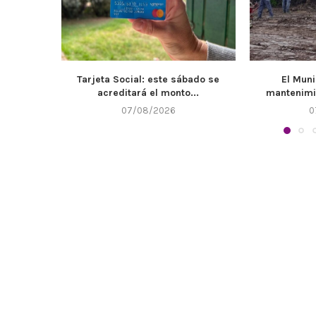
bado se
El Municipio refuerza el
Llega un n
...
mantenimiento de canales y...
07/08/2026
0