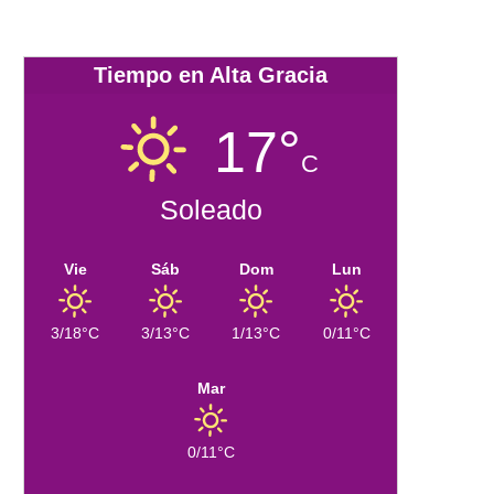
Tiempo en Alta Gracia
17°
C
Soleado
Vie
Sáb
Dom
Lun
3/18°C
3/13°C
1/13°C
0/11°C
Mar
0/11°C