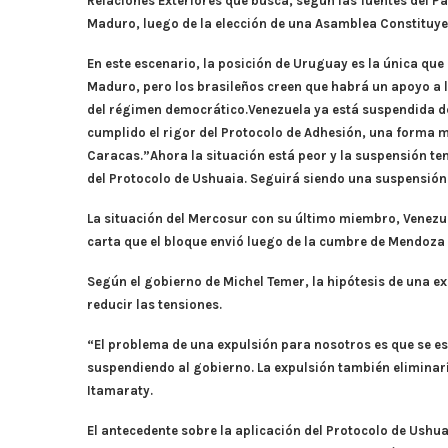
Relaciones Exteriores que busca, según las fuentes del Pa
Maduro, luego de la elección de una Asamblea Constituye
En este escenario, la posición de Uruguay es la única qu
Maduro, pero los brasileños creen que habrá un apoyo a l
del régimen democrático.Venezuela ya está suspendida d
cumplido el rigor del Protocolo de Adhesión, una forma m
Caracas.”Ahora la situación está peor y la suspensión te
del Protocolo de Ushuaia. Seguirá siendo una suspensión 
La situación del Mercosur con su último miembro, Venezu
carta que el bloque envió luego de la cumbre de Mendoza d
Según el gobierno de Michel Temer, la hipótesis de una 
reducir las tensiones.
“El problema de una expulsión para nosotros es que se es
suspendiendo al gobierno. La expulsión también eliminarí
Itamaraty.
El antecedente sobre la aplicación del Protocolo de Ushu