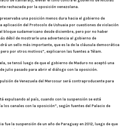
lacio de Itamaraty, elevar el tono contra el gobierno de Nicolás
nte rechazada por la oposición venezolana.
e preservaba una posición menos dura hacia el gobierno de
a aplicación del Protocolo de Ushuaia por cuestiones de violación
el bloque sudamericano desde diciembre, pero por no haber
ás débil de mostrarle una advertencia al gobierno de
ndrá un sello más importante, que es la de la cláusula democrática
pero por otros motivos”, explicaron las fuentes a Télam.
ela, se tensó luego de que el gobierno de Maduro no aceptó una
e julio pasado para abrir el diálogo con la oposición.
expulsión de Venezuela del Mercosur será contraproducente para
tá expulsando al país, cuando con la suspensión se está
a los canales con la oposición”, según fuentes del Palacio de
aia fue la suspensión de un año de Paraguay en 2012, luego de que