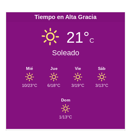
Tiempo en Alta Gracia
21°
C
Soleado
Mié
Jue
Vie
Sáb
10/23°C
6/18°C
3/19°C
3/13°C
Dom
1/13°C