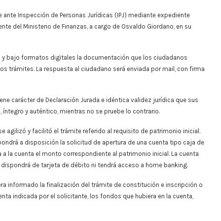
e ante Inspección de Personas Jurídicas (IPJ) mediante expediente
ente del Ministerio de Finanzas, a cargo de Osvaldo Giordano, en su
tal y bajo formatos digitales la documentación que los ciudadanos
tos trámites. La respuesta al ciudadano será enviada por mail, con firma
e carácter de Declaración Jurada e idéntica validez jurídica que sus
íntegro y auténtico, mientras no se pruebe lo contrario.
ilizó y facilitó el trámite referido al requisito de patrimonio inicial.
pondrá a disposición la solicitud de apertura de una cuenta tipo caja de
 a la cuenta el monto correspondiente al patrimonio inicial. La cuenta
no dispondrá de tarjeta de débito ni tendrá acceso a home banking.
era informado la finalización del trámite de constitución e inscripción o
enta indicada por el solicitante, los fondos que hubiera en la cuenta,