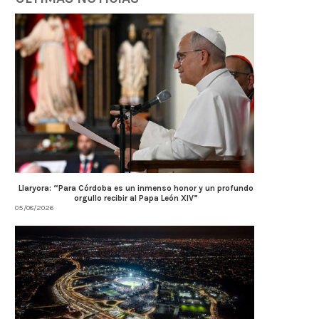
AMBIENTE: ÚLTIMOS DÍAS PARA
Llaryora anunció una inver
CONCLUIR TAREAS DE PODA
$3.500 millones para.
Llaryora: “Para Córdoba es un inmenso honor y un profundo
orgullo recibir al Papa León XIV”
04/08/2026
04/08/2026
05/08/2026