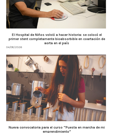
El Hospital de Niños volvió a hacer historia: se colocó el
primer stent completamente bioabsorbible en coartación de
aorta en el país
04/08/2026
Nueva convocatoria para el curso “Puesta en marcha de mi
emprendimiento”