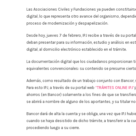
Las Asociaciones Civiles y Fundaciones ya pueden constituirs
digital, lo que representa otro avance del organismo, dependi
proceso de modernización y despapelización.
Desde hoy, jueves 7 de febrero, IPJ recibe a través de su por
deban presentar para su información, estudio y análisis en es
digital, al domicilio electrónico establecido en el trámite.
La documentación digital que los ciudadanos proporcionan tien
equivalentes convencionales: su contenido se presume cierto, 
Además, como resultado de un trabajo conjunto con Bancor, se ag
Para esto IPJ, a través de su portal web
“TRÁMITES ONLINE IPJ”
ahorros (en Bancor) solamente a los fines de que se transfiera
se abrirá a nombre de alguno de los aportantes, y su titular 
Bancor dará de alta la cuenta y se obliga, una vez que IPJ hubi
cuando se haya desistido de dicho trámite, a transferir a la cu
procediendo luego a su cierre.