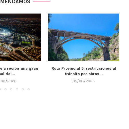
OMENDAMOS
ial 5: restricciones al
El IPET 132 de Alta Gracia recibió
ito por obras...
$7...
5/08/2026
05/08/2026