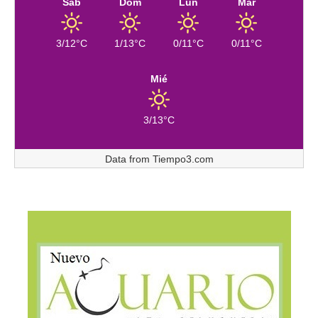
Sáb
Dom
Lun
Mar
3/12°C
1/13°C
0/11°C
0/11°C
Mié
3/13°C
Data from
Tiempo3.com