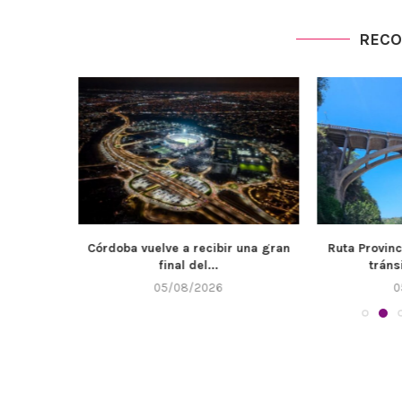
REC
a es un
Córdoba vuelve a recibir una gran
Ruta Provinc
.
final del...
tráns
05/08/2026
0