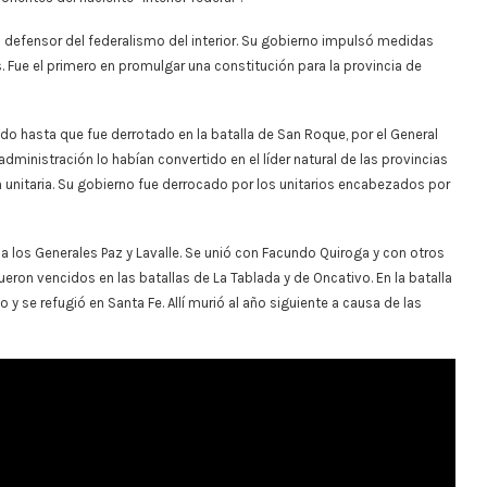
 defensor del federalismo del interior. Su gobierno impulsó medidas
. Fue el primero en promulgar una constitución para la provincia de
o hasta que fue derrotado en la batalla de San Roque, por el General
 administración lo habían convertido en el líder natural de las provincias
ón unitaria. Su gobierno fue derrocado por los unitarios encabezados por
ó a los Generales Paz y Lavalle. Se unió con Facundo Quiroga y con otros
ueron vencidos en las batallas de La Tablada y de Oncativo. En la batalla
y se refugió en Santa Fe. Allí murió al año siguiente a causa de las