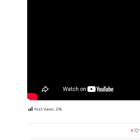
Post Views:
216
0