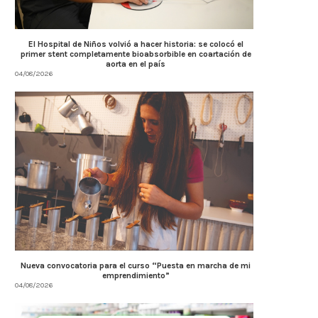
El Hospital de Niños volvió a hacer historia: se colocó el
primer stent completamente bioabsorbible en coartación de
aorta en el país
04/08/2026
Nueva convocatoria para el curso “Puesta en marcha de mi
emprendimiento”
04/08/2026