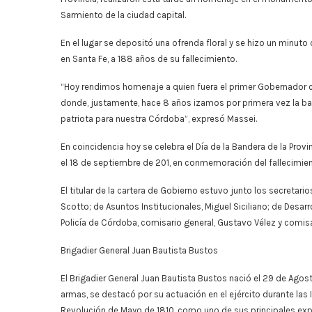
Sarmiento de la ciudad capital.
En el lugar se depositó una ofrenda floral y se hizo un minuto
en Santa Fe, a 188 años de su fallecimiento.
“Hoy rendimos homenaje a quien fuera el primer Gobernador c
donde, justamente, hace 8 años izamos por primera vez la b
patriota para nuestra Córdoba”, expresó Massei.
En coincidencia hoy se celebra el Día de la Bandera de la Prov
el 18 de septiembre de 201, en conmemoración del fallecimien
El titular de la cartera de Gobierno estuvo junto los secretar
Scotto; de Asuntos Institucionales, Miguel Siciliano; de Desarro
Policía de Córdoba, comisario general, Gustavo Vélez y comisa
Brigadier General Juan Bautista Bustos
El Brigadier General Juan Bautista Bustos nació el 29 de Agos
armas, se destacó por su actuación en el ejército durante las 
Revolución de Mayo de 1810, como uno de sus principales expon