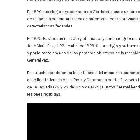
En 1820, fue elegido gobernador de Córdoba, siendo un férreo
destinadas a concretar la idea de autonomía de las provincias
características federales.
En 1825, Bustos fue reelecto gobernador y continuó gobernand
José María Paz, el 22 de abril de 1829. Su prestigio y su buena
y por lo tanto era uno de los primeros objetivos de la reacci
General Paz.
En su lucha por defender los intereses del interior, se enfrent
caudillos federales de La Rioja y Catamarca contra Paz, pero f
de La Tablada (22 y 23 de junio de 1829) Bustos fue mal herido 
lesiones recibidas.