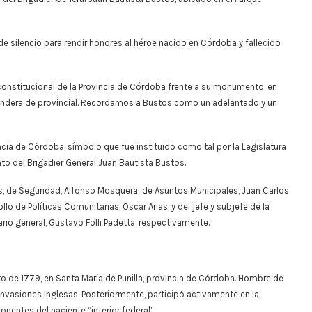
 de silencio para rendir honores al héroe nacido en Córdoba y fallecido
onstitucional de la Provincia de Córdoba frente a su monumento, en
andera de provincial. Recordamos a Bustos como un adelantado y un
incia de Córdoba, símbolo que fue instituido como tal por la Legislatura
to del Brigadier General Juan Bautista Bustos.
ios, de Seguridad, Alfonso Mosquera; de Asuntos Municipales, Juan Carlos
llo de Políticas Comunitarias, Oscar Arias, y del jefe y subjefe de la
rio general, Gustavo Folli Pedetta, respectivamente.
to de 1779, en Santa María de Punilla, provincia de Córdoba. Hombre de
Invasiones Inglesas. Posteriormente, participó activamente en la
entes del naciente “interior federal”.