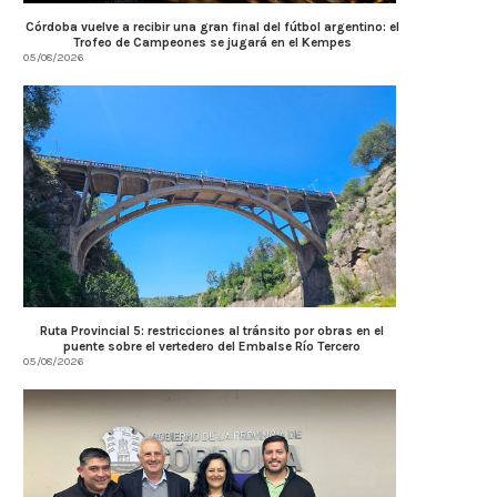
Córdoba vuelve a recibir una gran final del fútbol argentino: el
Trofeo de Campeones se jugará en el Kempes
05/08/2026
AMBIENTE: ÚLTIMOS DÍAS PARA
Llaryora anunció una inver
CONCLUIR TAREAS DE PODA
$3.500 millones para.
Ruta Provincial 5: restricciones al tránsito por obras en el
puente sobre el vertedero del Embalse Río Tercero
04/08/2026
04/08/2026
05/08/2026