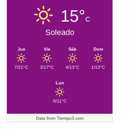
15°
C
Soleado
Jue
Vie
Sáb
Dom
7/21°C
3/17°C
4/13°C
1/13°C
Lun
0/11°C
Data from
Tiempo3.com