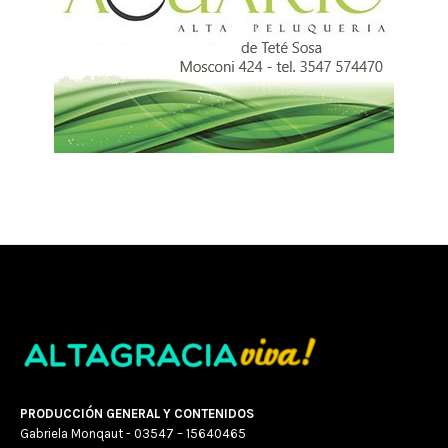
PRODUCCIÓN GENERAL Y CONTENIDOS
Gabriela Monqaut - 03547 – 15640465