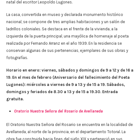
natal del escritor Leopoldo Lugones.
La casa, convertida en museo y declarada monumento histórico
nacional, se compone de tres amplias habitaciones y un salón de
ladrillos coloniales. Se destaca en el frente de la vivienda, a la
izquierda de la puerta principal, una mayólica de homenaje al poeta
realizada por Fernando Arranz en el año 1939. En la residencia se
conservan algunas de sus pertenencias, ejemplares de sus obras y
fotografías.
Horario en enero: viernes, sábados y domingos de 9 a 12 y de 16 a
19. En el mes de febrero (Aniversario del fallecimiento del Poeta
Lugones): miércoles a viernes de 9 a 13 y de 15 a 19. Sábados,
domingos y feriados de 8.30 a 13 y de 15 a 19.30. Entrada
gratuita.
Oratorio Nuestra Señora del Rosario de Avellaneda
El Oratorio Nuestra Señora del Rosario se encuentra en la localidad de
Avellaneda, al norte de la provincia, en el departamento Totoral. La
obra fue construida hacia fines del siglo XIX y perteneció en sus