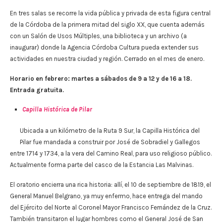
En tres salas se recorre la vida pública y privada de esta figura central
de la Córdoba de la primera mitad del siglo XX, que cuenta además
con un Salón de Usos Múltiples, una biblioteca y un archivo (a
inaugurar) donde la Agencia Córdoba Cultura pueda extender sus
actividades en nuestra ciudad y región. Cerrado en el mes de enero.
Horario en febrero: martes a sábados de 9 a 12 y de 16 a 18.
Entrada gratuita.
Capilla Histórica de Pilar
Ubicada a un kilómetro de la Ruta 9 Sur, la Capilla Histórica del
Pilar fue mandada a construir por José de Sobradiel y Gallegos
entre 1714 y 1734, a la vera del Camino Real, para uso religioso público.
Actualmente forma parte del casco de la Estancia Las Malvinas.
El oratorio encierra una rica historia: allí, el 10 de septiembre de 1819, el
General Manuel Belgrano, ya muy enfermo, hace entrega del mando
del Ejército del Norte al Coronel Mayor Francisco Fernández de la Cruz.
También transitaron el lugar hombres como el General José de San