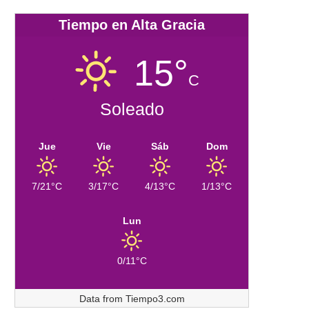
Tiempo en Alta Gracia
15°
C
Soleado
Jue
Vie
Sáb
Dom
7/21°C
3/17°C
4/13°C
1/13°C
Lun
0/11°C
Data from
Tiempo3.com