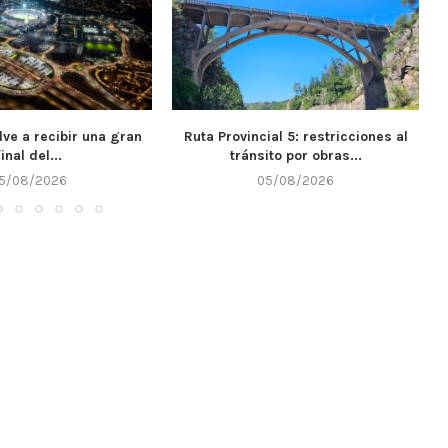
ial 5: restricciones al
El IPET 132 de Alta Gracia recibió
ito por obras...
$7...
5/08/2026
05/08/2026