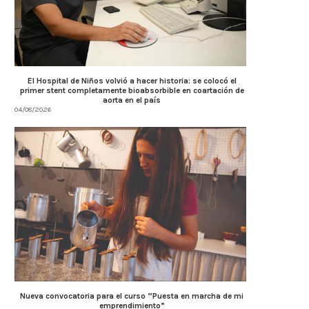
El Hospital de Niños volvió a hacer historia: se colocó el
primer stent completamente bioabsorbible en coartación de
aorta en el país
04/08/2026
Nueva convocatoria para el curso “Puesta en marcha de mi
emprendimiento”