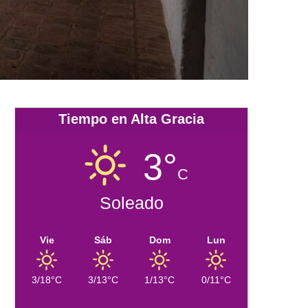
Tiempo en Alta Gracia
3°
C
Soleado
Vie
Sáb
Dom
Lun
3/18°C
3/13°C
1/13°C
0/11°C