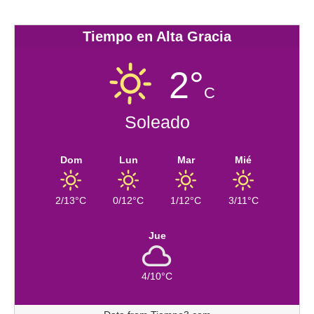
Tiempo en Alta Gracia
2°
C
Soleado
Dom
Lun
Mar
Mié
2/13°C
0/12°C
1/12°C
3/11°C
Jue
4/10°C