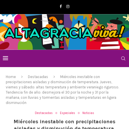
Home
Destacadas
Miércoles inestable con
precipitaciones aisladas y disminución de temperatura. Jueves,
viernes y sábado: altas temperatura y ambiente veraniego riguroso.
Tendencia fin de año: desmejora el 30 por la noche y 31 por la
mañana, con lluvias y tormentas aisladas y temperaturas en ligera
disminución
Destacadas
Especiales
Noticias
Miércoles inestable con precipitaciones
aisladas y disminución de temperatura.