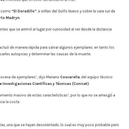
a como
“El Doradillo”
, a orillas del Golfo Nuevo y sobre la cara sur de
rto Madryn
.
es que se arrimó al lugar por curiosidad al ver desde la distancia
 actuó de manera rápida para salvar algunos ejemplares, en tanto los
carles autopsias y determinar las causas de la muerte.
ocena de ejemplares”, dijo Mariano
Coscarella
, del equipo técnico
 Investigaciones Científicas y Técnicas (Conicet)
.
amiento masivo de estas características”, por lo que no se arriesgó a
cia la costa.
rias, una que se hayan desorientado, lo cual es muy poco probable pero