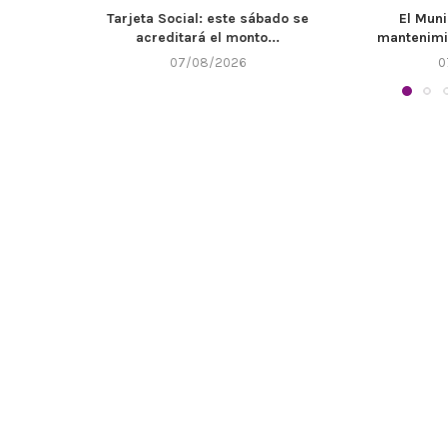
bado se
El Municipio refuerza el
Llega un n
...
mantenimiento de canales y...
07/08/2026
0