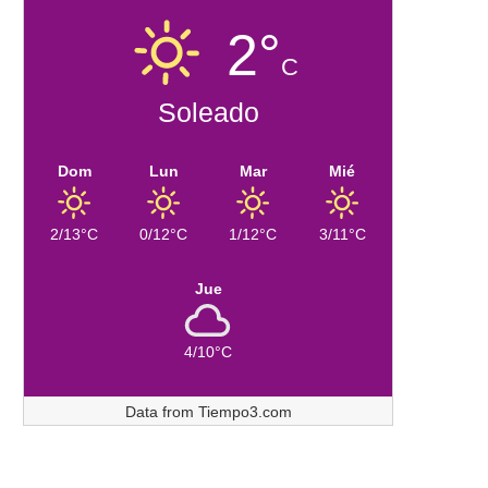
2°
C
Soleado
Dom
Lun
Mar
Mié
2/13°C
0/12°C
1/12°C
3/11°C
Jue
4/10°C
Data from
Tiempo3.com