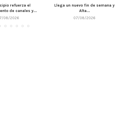
uevo fin de semana y
Córdoba fortalece la prevención y
Alta...
respuesta ante el...
7/08/2026
07/08/2026