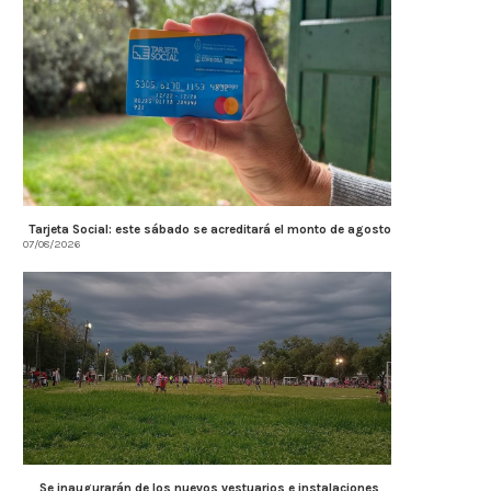
Córdoba fortalece la transparencia
Farmacias de Turno en Alta
tributaria con estándares
07/08/2026
internacionales...
07/08/2026
Tarjeta Social: este sábado se acreditará el monto de agosto
07/08/2026
Se inaugurarán de los nuevos vestuarios e instalaciones