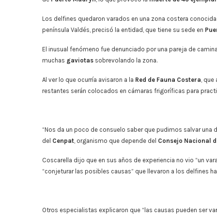
Los delfines quedaron varados en una zona costera conocid
península Valdés, precisó la entidad, que tiene su sede en
Pue
El inusual fenómeno fue denunciado por una pareja de caminant
muchas
gaviotas
sobrevolando la zona.
Al ver lo que ocurría avisaron a la
Red de Fauna Costera
, que
restantes serán colocados en cámaras frigoríficas para practi
“Nos da un poco de consuelo saber que pudimos salvar una d
del
Cenpat
, organismo que depende del
Consejo Nacional de
Coscarella dijo que en sus años de experiencia no vio “un var
“conjeturar las posibles causas” que llevaron a los delfines ha
Otros especialistas explicaron que “las causas pueden ser va