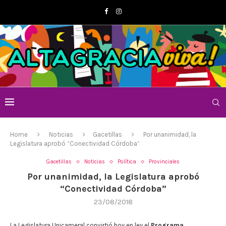
Home
Noticias
Gacetillas
Por unanimidad, la
Legislatura aprobó “Conectividad Córdoba”
Gacetillas
Noticias
Política
Provinciales
Por unanimidad, la Legislatura aprobó
“Conectividad Córdoba”
23/08/2018
La Legislatura Unicameral convirtió hoy en ley el
Programa