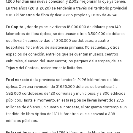
1.200 tendrán una nueva conexión, y 2.092 mejorarán la que ya tienen.
En tres años (2018-2020) se tenderán a través del territorio provincial
5.153 kilómetros de fibra óptica: 3.265 propios y 1.888 de ARSAT.
En
Capital,
donde ya se invirtieron 18.000.000 de dólares para 140
kilómetros de fibra óptica, se destinarán otros 3.500.000 de dólares
que llevarán conectividad a 1.300.000 cordobeses; a cuatro
hospitales; 16 centros de asistencia primaria; 110 escuelas, y otros
espacios de conexión, entre los que se cuentan museos, centros
culturales, el Paseo del Buen Pastor, los parques del Kempes, de las
Tejas y del Chateau, recientemente licitados.
En el
noreste
de la provincia se tenderán 2.126 kilómetros de fibra
óptica. Con una inversión de 31.625.000 dólares, se beneficiará a
582.000 cordobeses de 129 comunas y municipios, y a 300 edificios
públicos. Hasta el momento, en esta región se llevan invertidos 27,5
millones de dólares. En cuanto al noroeste, el programa contempla un
tendido de fibra óptica de 1.121 kilómetros, que alcanzará a 339
edificios públicos.
En la
región sur
se tenderán 1.766 kilómetros de fibra óptica, que