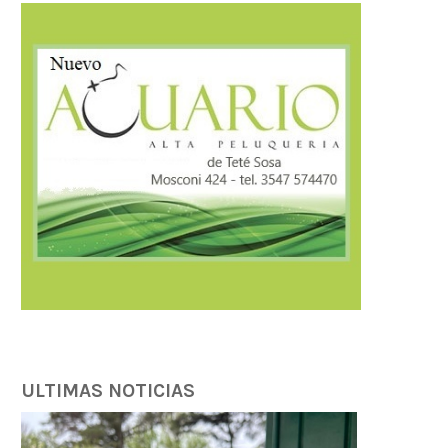
Córdoba fortalece la prevención y
Córdoba fortalece la trans
respuesta ante el...
tributaria con estánda
internacionales...
07/08/2026
07/08/2026
ULTIMAS NOTICIAS