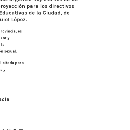
proyección para los directivos
 Educativas de la Ciudad, de
uiel López.
Provincia, es
izar y
 la
n sexual.
licitada para
ia y
acia