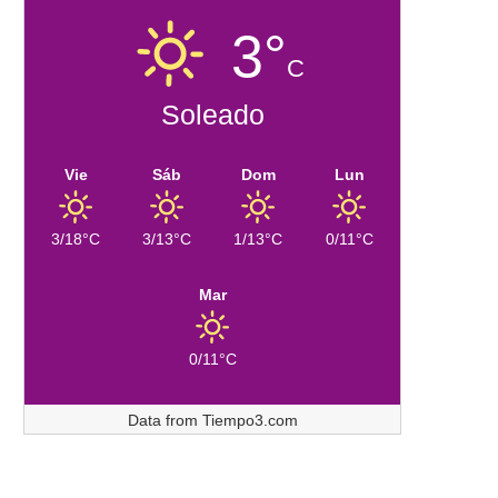
3°
C
Soleado
Vie
Sáb
Dom
Lun
3/18°C
3/13°C
1/13°C
0/11°C
Mar
0/11°C
Data from
Tiempo3.com